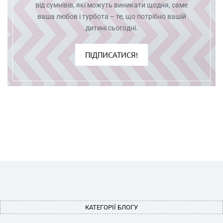
від сумнівів, які можуть виникати щодня, саме
ваша любов і турбота – те, що потрібно вашій
дитині сьогодні.
ПІДПИСАТИСЯ!
КАТЕГОРІЇ БЛОГУ