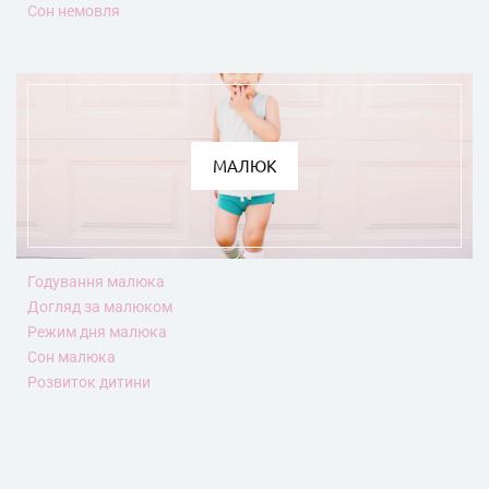
Сон немовля
МАЛЮК
Годування малюка
Догляд за малюком
Режим дня малюка
Сон малюка
Розвиток дитини