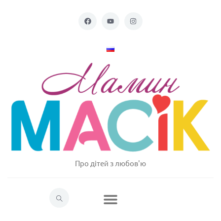
Про дітей з любов'ю