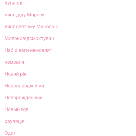
Купання
лист діду Морозу
лист святому Миколаю
Молоковідсмоктувач
Набір ваги немовлят
немовля
Новий рік
Новонароджений
Новорожденный
Новый год
овуляція
Одяг