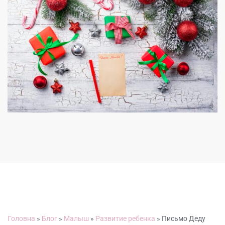
Головна
»
Блог
»
Малыш
»
Развитие ребенка
»
Письмо Деду