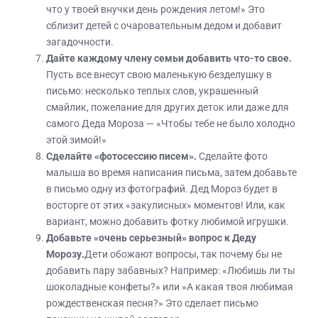
что у твоей внучки день рождения летом!» Это
сблизит детей с очаровательным дедом и добавит
загадочности.
Дайте каждому члену семьи добавить что-то свое.
Пусть все внесут свою маленькую безделушку в
письмо: несколько теплых слов, украшенный
смайлик, пожелание для других деток или даже для
самого Деда Мороза — «Чтобы тебе не было холодно
этой зимой!»
Сделайте «фотосессию писем».
Сделайте фото
малыша во время написания письма, затем добавьте
в письмо одну из фотографий. Дед Мороз будет в
восторге от этих «закулисных» моментов! Или, как
вариант, можно добавить фотку любимой игрушки.
Добавьте «очень серьезный» вопрос к Деду
Морозу.
Дети обожают вопросы, так почему бы не
добавить пару забавных? Например: «Любишь ли ты
шоколадные конфеты?» или »А какая твоя любимая
рождественская песня?» Это сделает письмо