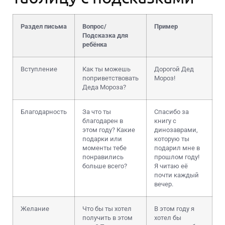
Раздел письма
Вопрос/
Пример
Подсказка для
ребёнка
Вступление
Как ты можешь
Дорогой Дед
поприветствовать
Мороз!
Деда Мороза?
Благодарность
За что ты
Спасибо за
благодарен в
книгу с
этом году? Какие
динозаврами,
подарки или
которую ты
моменты тебе
подарил мне в
понравились
прошлом году!
больше всего?
Я читаю её
почти каждый
вечер.
Желание
Что бы ты хотел
В этом году я
получить в этом
хотел бы