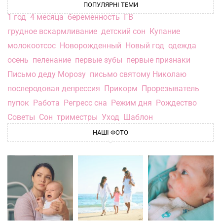
ПОПУЛЯРНІ ТЕМИ
1 год
4 месяца
беременность
ГВ
грудное вскармливание
детский сон
Купание
молокоотсос
Новорожденный
Новый год
одежда
осень
пеленание
первые зубы
первые признаки
Письмо деду Морозу
письмо святому Николаю
послеродовая депрессия
Прикорм
Прорезыватель
пупок
Работа
Регресс сна
Режим дня
Рождество
Советы
Сон
триместры
Уход
Шаблон
НАШІ ФОТО