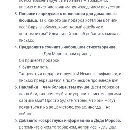
поэкспериментирует, и кто знает — возможно,
письмо станет настоящим произведением искусства!
Попросите придумать пожелания для домашнего
любимца.
Так, какого бы подарка хотел бы кот или
пес? Вдруг любимец хочет новый ошейник с
костюмчиком? Идеальный способ добавить смеха в
письмо.
Предложите сочинить небольшое стихотворение.
«Дед Мороз к нам придет,
Он принесет подарки.
Я буду ему петь,
Танцевать и подарки получать! Немного рифмовки, и
письмо превращается в поэтическое произведение!
Наклейки — чем больше, тем лучше.
Дети обожают
наклейки, так почему бы не украсить письмо яркими
картинками? Просто будьте готовы, что они могут
появиться и на вашем столе, руках, иногда — на
собаке.
Добавьте «секретную» информацию о Деде Морозе.
Вспомните о чем-то забавном, например, «Слышал,