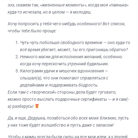
эээ, скажем так, «жизненные моменты», когда моя «паинька»
куда-то исчезала, но в целом — я молодец.
Хочу попросить у тебя чего-нибудь особенного! Вот список,
чтобы тебе было проще:
Чуть-чуть побольше свободного времени — оно куда-то
всё время убегает, может, ты его пригонишь обратно?
Немного магии для исполнения желаний, особенно
когда хочу перескочить утренний будильник.
Килограмм удачи и мешочек вдохновения —
слышал(а), что они помогают справляться с
дедлайнами и поддерживать бодрость.
Если там с «творческой» стороны дела будет туговато,
можно просто выслать подарочные сертификаты — и я сам(-
а) разберусь!
Да, и еще, Дедушка, позаботься обо всех моих близких, пусть
у них тоже будет волшебство и пусть даже с запасом!
Чтобы у мамы всегда были силы на все мои идеи, а у друзей