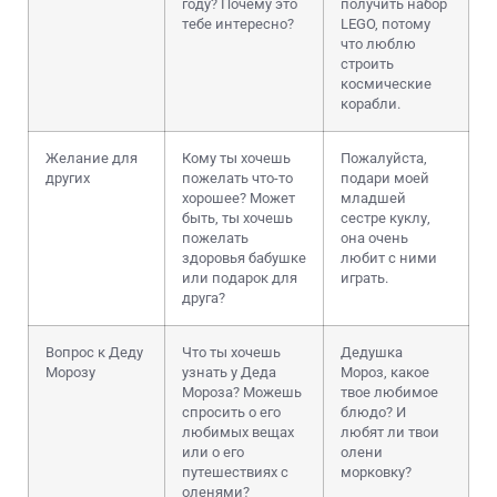
году? Почему это
получить набор
тебе интересно?
LEGO, потому
что люблю
строить
космические
корабли.
Желание для
Кому ты хочешь
Пожалуйста,
других
пожелать что-то
подари моей
хорошее? Может
младшей
быть, ты хочешь
сестре куклу,
пожелать
она очень
здоровья бабушке
любит с ними
или подарок для
играть.
друга?
Вопрос к Деду
Что ты хочешь
Дедушка
Морозу
узнать у Деда
Мороз, какое
Мороза? Можешь
твое любимое
спросить о его
блюдо? И
любимых вещах
любят ли твои
или о его
олени
путешествиях с
морковку?
оленями?