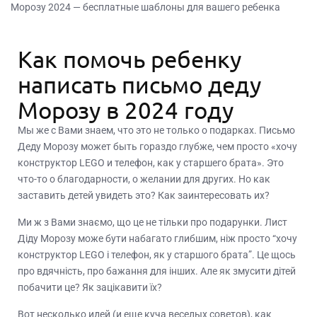
Морозу 2024 — бесплатные шаблоны для вашего ребенка
Как помочь ребенку
написать письмо деду
Морозу в 2024 году
Мы же с Вами знаем, что это не только о подарках. Письмо
Деду Морозу может быть гораздо глубже, чем просто «хочу
конструктор LEGO и телефон, как у старшего брата». Это
что-то о благодарности, о желании для других. Но как
заставить детей увидеть это? Как заинтересовать их?
Ми ж з Вами знаємо, що це не тільки про подарунки. Лист
Діду Морозу може бути набагато глибшим, ніж просто “хочу
конструктор LEGO і телефон, як у старшого брата”. Це щось
про вдячність, про бажання для інших. Але як змусити дітей
побачити це? Як зацікавити їх?
Вот несколько идей (и еще куча веселых советов), как