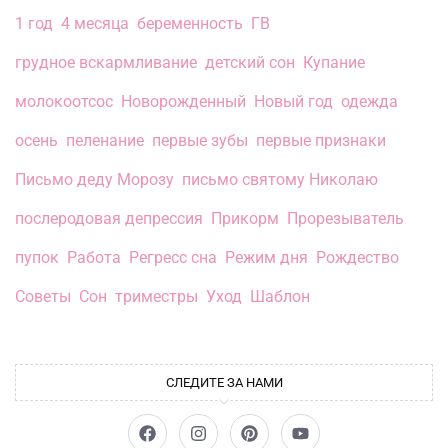
1 год
4 месяца
беременность
ГВ
грудное вскармливание
детский сон
Купание
молокоотсос
Новорожденный
Новый год
одежда
осень
пеленание
первые зубы
первые признаки
Письмо деду Морозу
письмо святому Николаю
послеродовая депрессия
Прикорм
Прорезыватель
пупок
Работа
Регресс сна
Режим дня
Рождество
Советы
Сон
триместры
Уход
Шаблон
СЛЕДИТЕ ЗА НАМИ