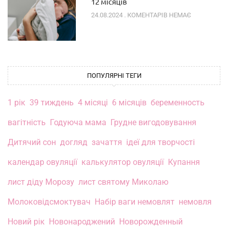
12 місяців
24.08.2024
КОМЕНТАРІВ НЕМАЄ
ПОПУЛЯРНІ ТЕГИ
1 рік
39 тиждень
4 місяці
6 місяців
беременность
вагітність
Годуюча мама
Грудне вигодовування
Дитячий сон
догляд
зачаття
ідеї для творчості
календар овуляції
калькулятор овуляції
Купання
лист діду Морозу
лист святому Миколаю
Молоковідсмоктувач
Набір ваги немовлят
немовля
Новий рік
Новонароджений
Новорожденный