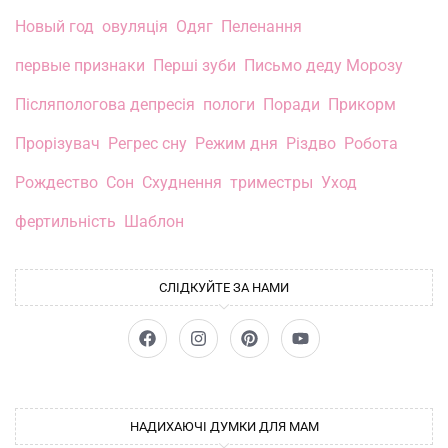
Новый год
овуляція
Одяг
Пеленання
первые признаки
Перші зуби
Письмо деду Морозу
Післяпологова депресія
пологи
Поради
Прикорм
Прорізувач
Регрес сну
Режим дня
Різдво
Робота
Рождество
Сон
Схуднення
триместры
Уход
фертильність
Шаблон
СЛІДКУЙТЕ ЗА НАМИ
НАДИХАЮЧІ ДУМКИ ДЛЯ МАМ