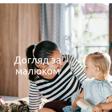
Догляд за
малюком