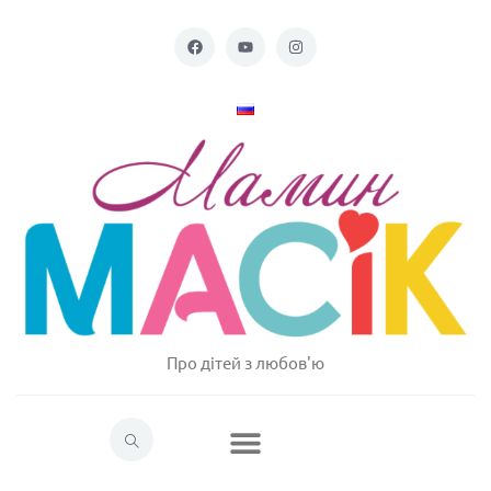
Про дітей з любов'ю