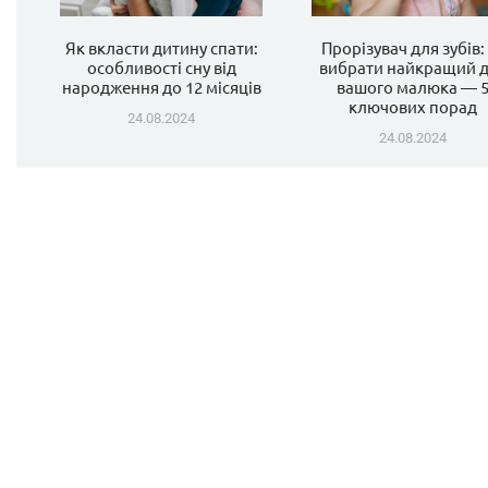
Як вкласти дитину спати:
Прорізувач для зубів:
особливості сну від
вибрати найкращий 
народження до 12 місяців
вашого малюка — 
ключових порад
24.08.2024
24.08.2024