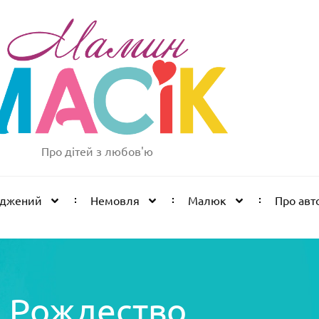
Про дітей з любов'ю
оджений
Немовля
Малюк
Про авт
Рождество