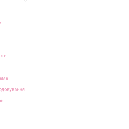
ь
сть
мама
годовування
он