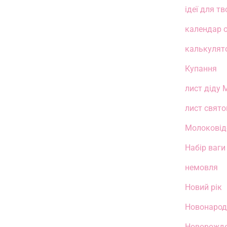
ідеї для тв
календар о
калькулято
Купання
лист діду 
лист свят
Молоковід
Набір ваги
немовля
Новий рік
Новонаро
Новорожд