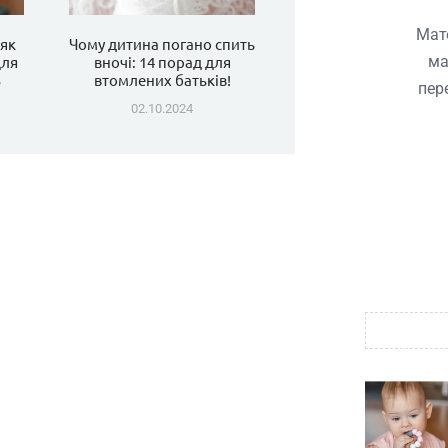
Мате
 як
Чому дитина погано спить
ма
для
вночі: 14 порад для
5
втомлених батьків!
пер
02.10.2024