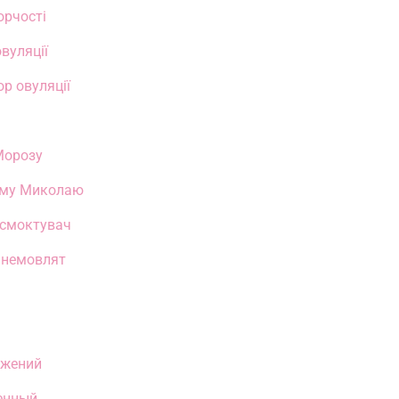
орчості
вуляції
р овуляції
Морозу
ому Миколаю
смоктувач
 немовлят
джений
енный