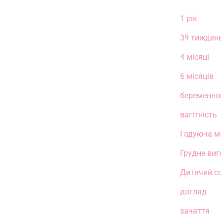
1 рік
39 тижден
4 місяці
6 місяців
беременно
вагітність
Годуюча 
Грудне ви
Дитячий с
догляд
зачаття