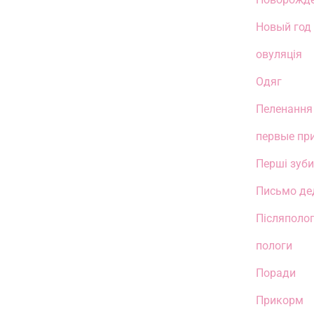
Новый год
овуляція
Одяг
Пеленання
первые пр
Перші зуби
Письмо де
Післяполог
пологи
Поради
Прикорм