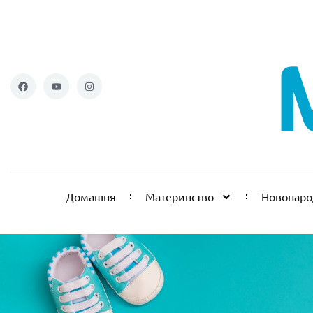
Домашня
Материнство
Новонар