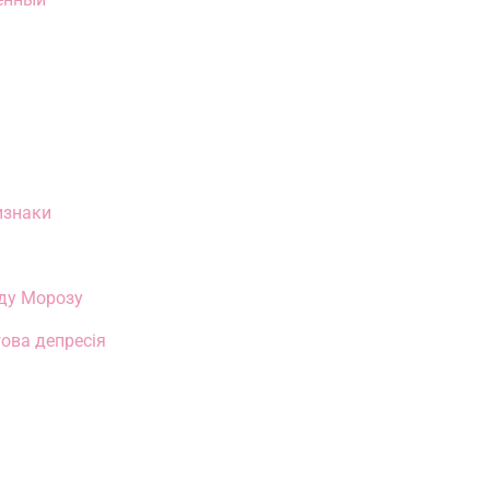
изнаки
ду Морозу
ова депресія