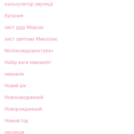
калькулятор овуляції
Купання
лист діду Морозу
лист святому Миколаю
Молоковідсмоктувач
Набір ваги немовлят
немовля
Новий рік
Новонароджений
Новорожденный
Новый год
овуляція