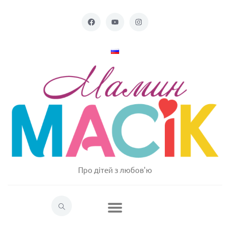
Про дітей з любов'ю