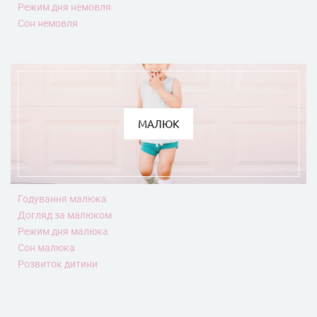
Режим дня немовля
Сон немовля
МАЛЮК
Годування малюка
Догляд за малюком
Режим дня малюка
Сон малюка
Розвиток дитини