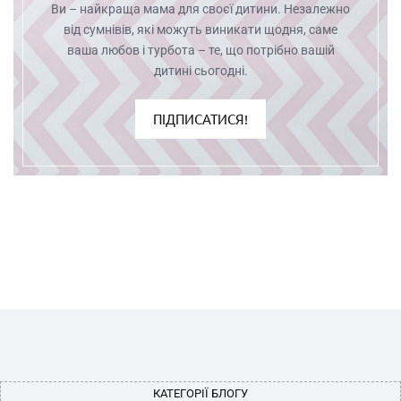
Ви – найкраща мама для своєї дитини. Незалежно
від сумнівів, які можуть виникати щодня, саме
ваша любов і турбота – те, що потрібно вашій
дитині сьогодні.
ПІДПИСАТИСЯ!
КАТЕГОРІЇ БЛОГУ