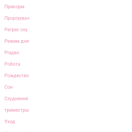
Прикорм
Прорізувач
Регрес сну
Режим дня
Різдво
Робота
Рождество
Сон
Схуднення
триместры
Уход