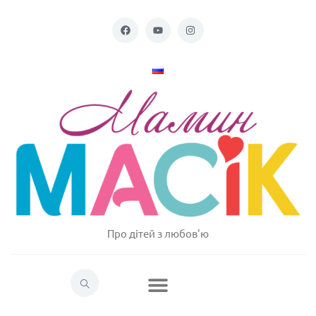
Про дітей з любов'ю