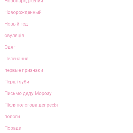
Новонароджений
Новорожденный
Новый год
овуляція
Одяг
Пеленання
первые признаки
Перші зуби
Письмо деду Морозу
Післяпологова депресія
пологи
Поради