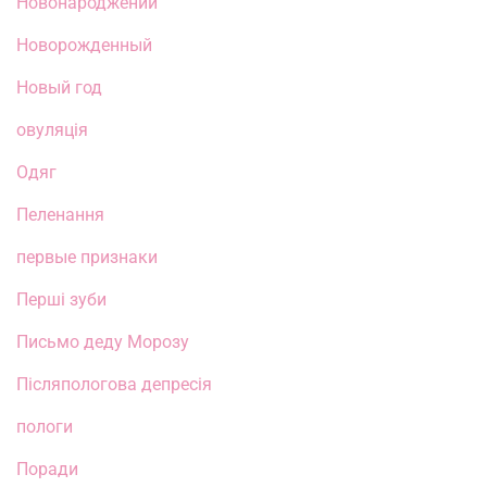
Новонароджений
Новорожденный
Новый год
овуляція
Одяг
Пеленання
первые признаки
Перші зуби
Письмо деду Морозу
Післяпологова депресія
пологи
Поради