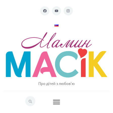
Про дітей з любов'ю