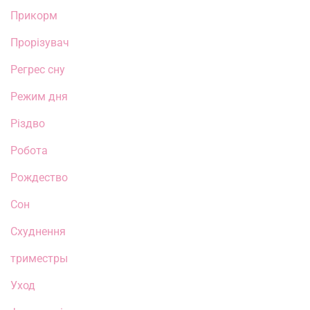
Прикорм
Прорізувач
Регрес сну
Режим дня
Різдво
Робота
Рождество
Сон
Схуднення
триместры
Уход