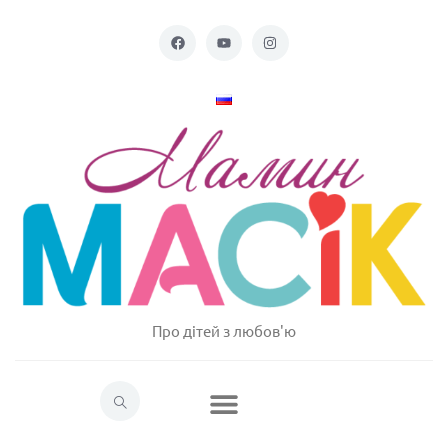
Про дітей з любов'ю