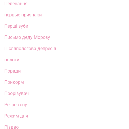
Пеленання
первые признаки
Перші зуби
Письмо деду Морозу
Післяпологова депресія
пологи
Поради
Прикорм
Прорізувач
Регрес сну
Режим дня
Різдво