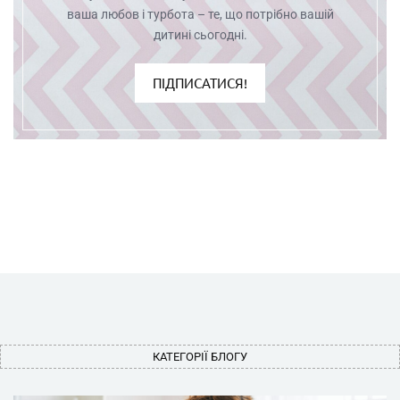
ваша любов і турбота – те, що потрібно вашій
дитині сьогодні.
ПІДПИСАТИСЯ!
КАТЕГОРІЇ БЛОГУ