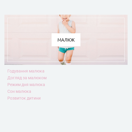
МАЛЮК
Годування малюка
Догляд за малюком
Режим дня малюка
Сон малюка
Розвиток дитини