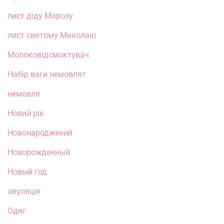
лист діду Морозу
лист святому Миколаю
Молоковідсмоктувач
Набір ваги немовлят
немовля
Новий рік
Новонароджений
Новорожденный
Новый год
овуляція
Одяг